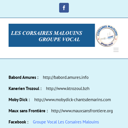
Passer
au
Facebook
contenu
Babord Amures :
http://babord.amures.info
Kanerien Trozoul :
http://www.ktrozoul.bzh
Moby Dick :
http://www.mobydick-chantsdemarins.com
Maux sans Frontière :
http://www.mauxsansfrontiere.org
Facebook :
Groupe Vocal Les Corsaires Malouins